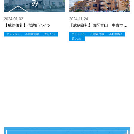
2024.01.02
2024.11.24
【成約御礼】信濃町ハイツ
【成約御礼】西区青山 中古マン
ション ダイアパレス青山弐番
マンション
不動産情報
売りたい
マンション
不動産情報
不動産購入
館
買いたい
新潟市の不動産売買会社 松尾不動産レジデンシャル株式会社
>
マンション
>
【成約
御礼】中央区 中古マンション ポレスターブロードシティ上近江 新潟市 不動産