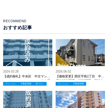
マンション ダイアパレス
町 中古戸建 新潟市 不
笹口けやき通りNEXT5490
動産
万円⇒5390万円 新潟市
不動産
RECOMMEND
おすすめ記事
2024.03.28
2026.06.02
【成約御礼】中央区 中古マンシ
【価格変更】西区平島1丁目 中古
ョン トーカンマンション東中通
戸建2980万円⇒2680万円 新潟市
マンション
不動産情報
売りたい
マンション
不動産情報
り
不動産