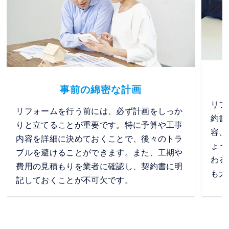
事前の綿密な計画
リフ
リフォームを行う前には、必ず計画をしっか
約書
りと立てることが重要です。特に予算や工事
容、
内容を詳細に決めておくことで、後々のトラ
ょう
ブルを避けることができます。また、工期や
わる
費用の見積もりを業者に確認し、契約書に明
も大
記しておくことが不可欠です。